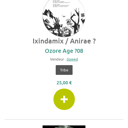
Ixindamix / Anirae ?
Ozore Age ?08
Vendeur :
dawed
Tribe
25,00 €