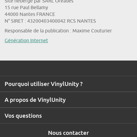
Site hébergé par SARL Oreades
15 rue Paul Bellamy
44000 Nantes FRANCE
N° SIRET : 43200403400042 RCS NANTES
Responsable de la publication : Maxime Couturier
Génération Internet
Pourquoi utiliser VinylUnity ?
A propos de VinylUnity
Vos questions
Nous contacter