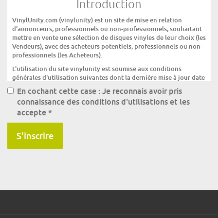
Introduction
VinylUnity.com (vinylunity) est un site de mise en relation
d'annonceurs, professionnels ou non-professionnels, souhaitant
mettre en vente une sélection de disques vinyles de leur choix (les
Vendeurs), avec des acheteurs potentiels, professionnels ou non-
professionnels (les Acheteurs).
L'utilisation du site vinylunity est soumise aux conditions
générales d'utilisation suivantes dont la dernière mise à jour date
du 15/06/11.
En cochant cette case : Je reconnais avoir pris
Tout utilisateur du site vinylunity est donc invité à prendre
connaissance des conditions d'utilisations et les
connaissance et lire attentivement les conditions générales
accepte
*
d'utilisation du site vinylunity. L'utilisation du site vinylunity
emporte l'acceptation des conditions générales d'utilisation du
S'inscrire
site.
Ces Conditions d'utilisation sont conclues avec la société
OREADES qui héberge le site www.vinylunity.com. OREADES est
une S.A.R.L. au capital de 8 000 euros, immatriculée selon la loi
française au RCS de Nantes sous le numéro 43200403400042.
Les transactions (achat/vente de disques) sur le site vinylunity
sont également soumises à la lecture et à l'acceptation préalables
et sans réserve des conditions générales de vente du site
vinylunity par les Vendeurs et les Acheteurs.