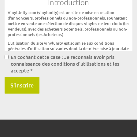
Introduction
VinylUnity.com (vinylunity) est un site de mise en relation
d'annonceurs, professionnels ou non-professionnels, souhaitant
mettre en vente une sélection de disques vinyles de leur choix (les
Vendeurs), avec des acheteurs potentiels, professionnels ou non-
professionnels (les Acheteurs).
L'utilisation du site vinylunity est soumise aux conditions
générales d'utilisation suivantes dont la dernière mise à jour date
du 15/06/11.
En cochant cette case : Je reconnais avoir pris
Tout utilisateur du site vinylunity est donc invité à prendre
connaissance des conditions d'utilisations et les
connaissance et lire attentivement les conditions générales
accepte
*
d'utilisation du site vinylunity. L'utilisation du site vinylunity
emporte l'acceptation des conditions générales d'utilisation du
S'inscrire
site.
Ces Conditions d'utilisation sont conclues avec la société
OREADES qui héberge le site www.vinylunity.com. OREADES est
une S.A.R.L. au capital de 8 000 euros, immatriculée selon la loi
française au RCS de Nantes sous le numéro 43200403400042.
Les transactions (achat/vente de disques) sur le site vinylunity
sont également soumises à la lecture et à l'acceptation préalables
et sans réserve des conditions générales de vente du site
vinylunity par les Vendeurs et les Acheteurs.