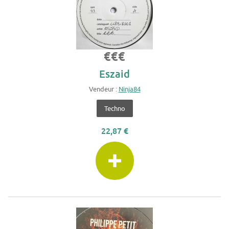
€€€
Eszaid
Vendeur :
Ninja84
Techno
22,87 €