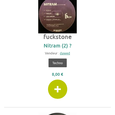
fuckstone
Nitram (2) ?
Vendeur :
dawed
Techno
8,00 €