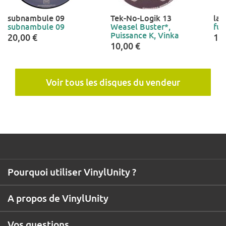
subnambule 09
Tek-No-Logik 13
la
subnambule 09
Weasel Buster*,
fur
Puissance K, Vinka
20,00 €
12
10,00 €
Voir tous les disques du vendeur
Pourquoi utiliser VinylUnity ?
A propos de VinylUnity
Vos questions