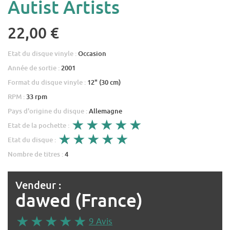
Autist Artists
22,00 €
Etat du disque vinyle :
Occasion
Année de sortie :
2001
Format du disque vinyle :
12" (30 cm)
RPM :
33 rpm
Pays d'origine du disque :
Allemagne
Etat de la pochette :
Etat du disque :
Nombre de titres :
4
Vendeur :
dawed (France)
9 Avis