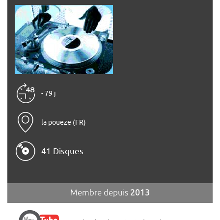
- 79 j
la poueze (FR)
41 Disques
Membre depuis
2013