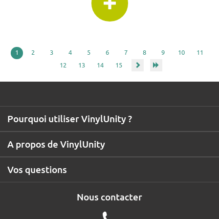
1
2
3
4
5
6
7
8
9
10
11
12
13
14
15
Pourquoi utiliser VinylUnity ?
A propos de VinylUnity
Vos questions
Nous contacter