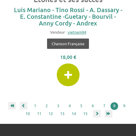
Luis Mariano - Tino Rossi - A. Dassary -
E. Constantine -Guetary - Bourvil -
Anny Cordy - Andrex
Vendeur :
vietnam94
Chanson Française
18,00 €
1
2
3
4
5
6
7
8
9
10
11
12
13
14
15