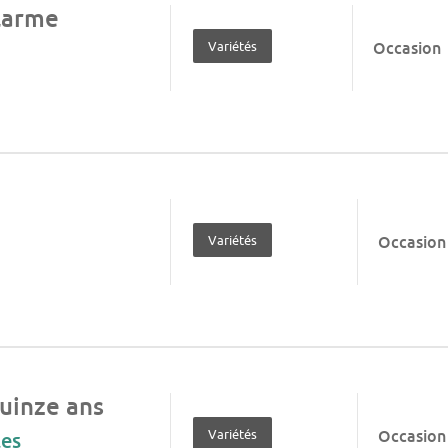
larme
Variétés
Occasion
Variétés
Occasion
quinze ans
Variétés
Occasion
les