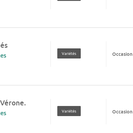
bés
Variétés
Occasion
les
 Vérone.
Variétés
Occasion
les