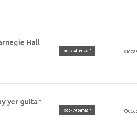
arnegie Hall
Rock Alternatif
Occa
ay yer guitar
Rock Alternatif
Occa