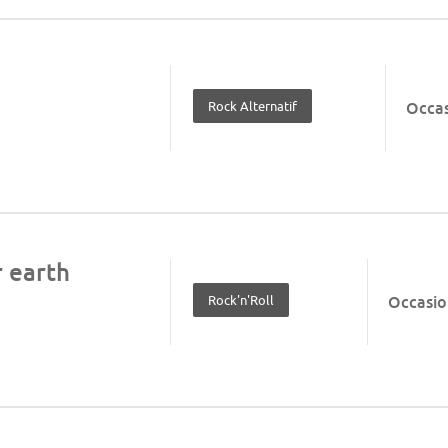
Rock Alternatif
Occa
 earth
Rock'n'Roll
Occasio