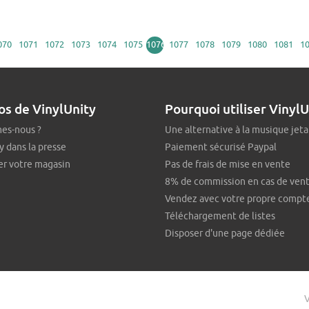
070
1071
1072
1073
1074
1075
1076
1077
1078
1079
1080
1081
1
os de VinylUnity
Pourquoi utiliser VinylU
es-nous ?
Une alternative à la musique jeta
y dans la presse
Paiement sécurisé Paypal
er votre magasin
Pas de frais de mise en vente
8% de commission en cas de ven
Vendez avec votre propre compt
Téléchargement de listes
Disposer d'une page dédiée