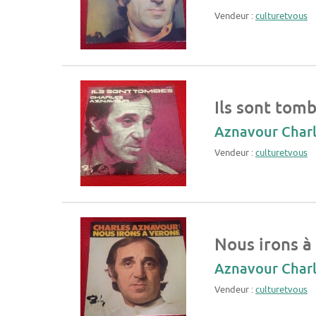
Vendeur :
culturetvous
Ils sont tom
Aznavour Char
Vendeur :
culturetvous
Nous irons à
Aznavour Char
Vendeur :
culturetvous