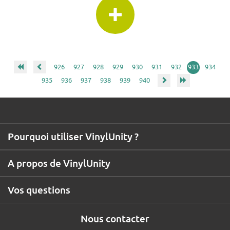
926
927
928
929
930
931
932
933
934
935
936
937
938
939
940
Pourquoi utiliser VinylUnity ?
A propos de VinylUnity
Vos questions
Nous contacter