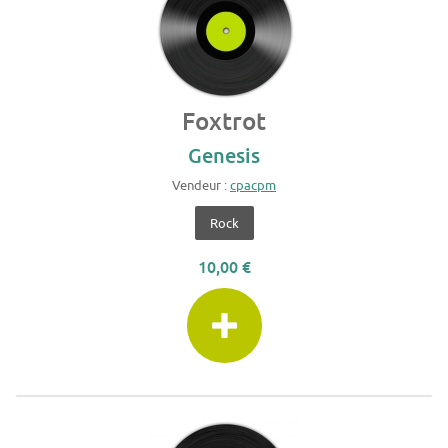
Foxtrot
Genesis
Vendeur :
cpacpm
Rock
10,00 €