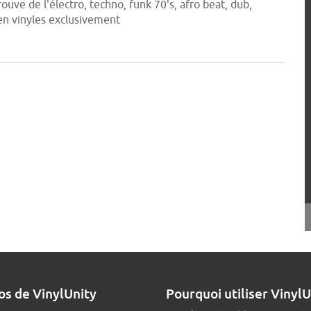
rouve de l'électro, techno, funk 70's, afro beat, dub,
 en vinyles exclusivement
os de VinylUnity
Pourquoi utiliser VinylU