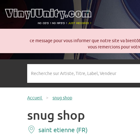
ce message pour vous informer que notre site va bientô
vous remercions pour votre
Accueil
>
snug shop
snug shop
saint etienne (FR)