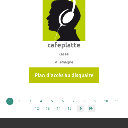
cafeplatte
Kassel
Allemagne
Plan d'accès au disquaire
1
2
3
4
5
6
7
8
9
10
11
12
13
14
15