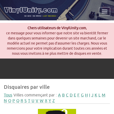
Men
Chers utilisateurs de VinylUnity.com
,
ce message pour vous informer que notre site va bientôt fermer
dans quelques semaines pour devenir un site marchand, car le
modèle actuel ne permet pas d’assumer les charges. Nous vous
remercions pour votre implication durant toutes ces années et
nous vous invitons à ne plus mettre de disques en vente.
Disquaires par ville
Tous
Villes commençant par :
A
B
C
D
E
F
G
H
I
J
K
L
M
N
O
P
Q
R
S
T
U
V
W
X
Y
Z