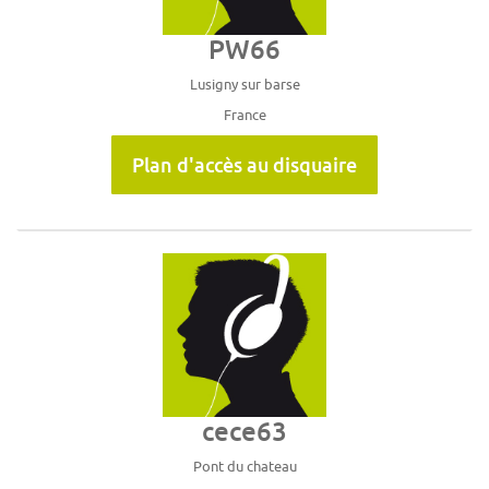
PW66
Lusigny sur barse
France
Plan d'accès au disquaire
cece63
Pont du chateau