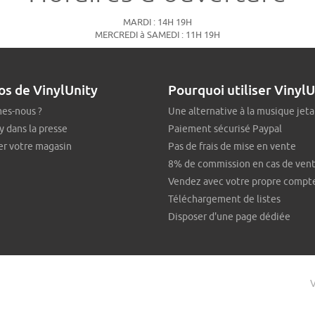
MARDI : 14H 19H
MERCREDI à SAMEDI : 11H 19H
os de VinylUnity
Pourquoi utiliser VinylU
es-nous ?
Une alternative à la musique jeta
y dans la presse
Paiement sécurisé Paypal
er votre magasin
Pas de frais de mise en vente
8% de commission en cas de ven
Vendez avec votre propre compt
Téléchargement de listes
Disposer d'une page dédiée