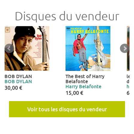
Disques du vendeur
BOB DYLAN
The Best of Harry
le 
BOB DYLAN
Belafonte
d'o
Harry Belafonte
hel
30,00 €
15,00 €
6,0
Voir tous les disques du vendeur