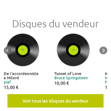
Disques du vendeur
De l'accordeoniste
Tunnel of Love
Mo
a Milord
Bruce Springsteen
Ma
piaf
For
10,00 €
15,00 €
15
Voir tous les disques du vendeur