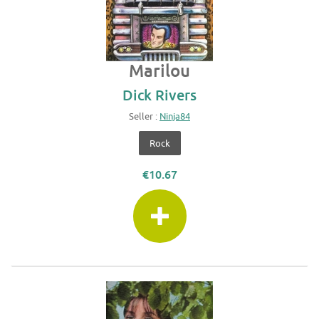
Marilou
Dick Rivers
Seller :
Ninja84
Rock
€10.67