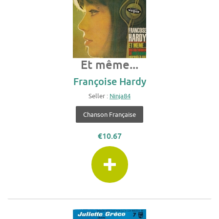
Et même...
Françoise Hardy
Seller :
Ninja84
Chanson Française
€10.67