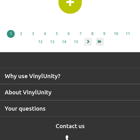
1
2
3
4
5
6
7
8
9
10
11
12
13
14
15
Why use VinylUnity?
About VinylUnity
Your questions
Contact us