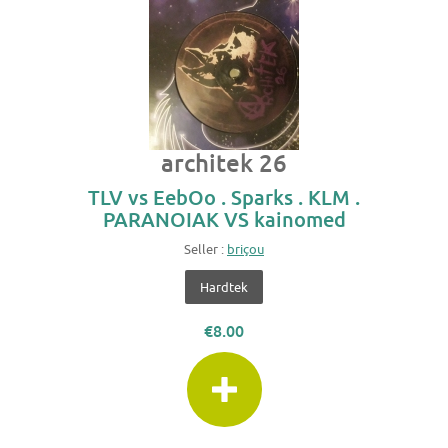
architek 26
TLV vs EebOo . Sparks . KLM .
PARANOIAK VS kainomed
Seller :
briçou
Hardtek
€8.00