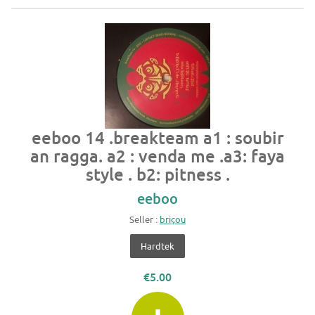
eeboo 14 .breakteam a1 : soubir
an ragga. a2 : venda me .a3: faya
style . b2: pitness .
eeboo
Seller :
briçou
Hardtek
€5.00