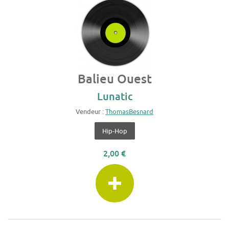
Balieu Ouest
Lunatic
Vendeur :
ThomasBesnard
Hip-Hop
2,00 €