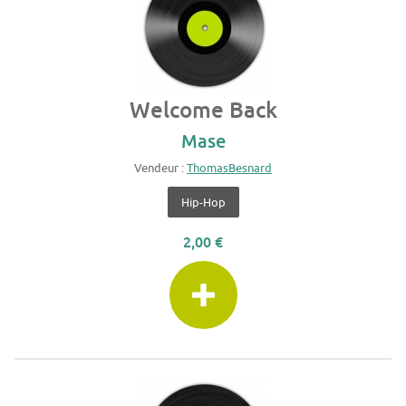
Welcome Back
Mase
Vendeur :
ThomasBesnard
Hip-Hop
2,00 €