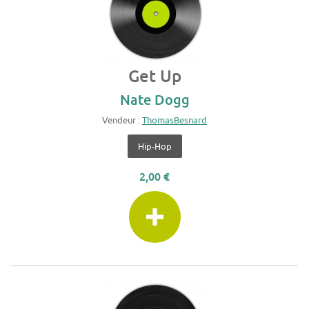
Get Up
Nate Dogg
Vendeur :
ThomasBesnard
Hip-Hop
2,00 €