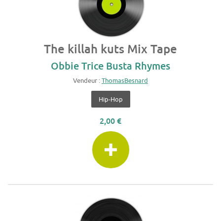
The killah kuts Mix Tape
Obbie Trice Busta Rhymes
Vendeur :
ThomasBesnard
Hip-Hop
2,00 €