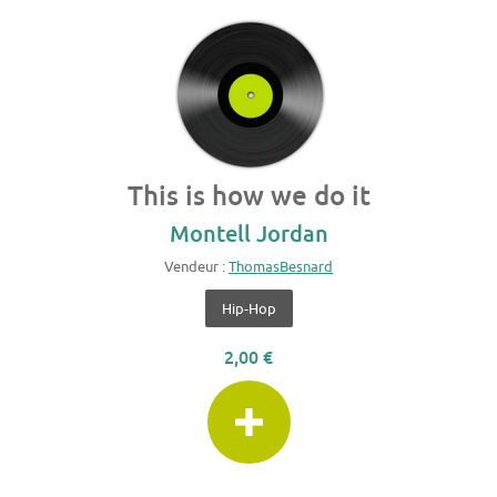
This is how we do it
Montell Jordan
Vendeur :
ThomasBesnard
Hip-Hop
2,00 €