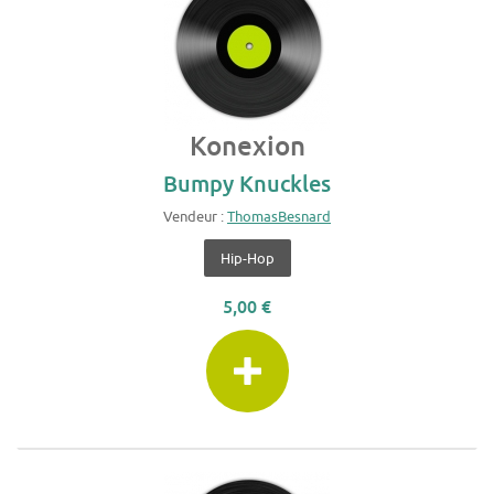
Konexion
Bumpy Knuckles
Vendeur :
ThomasBesnard
Hip-Hop
5,00 €