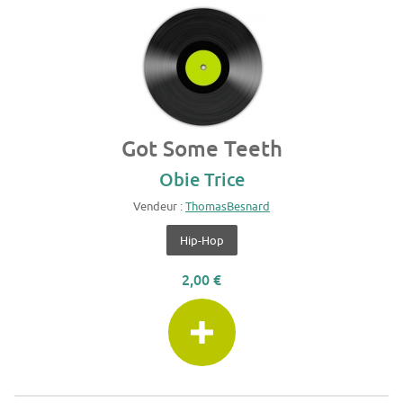
Got Some Teeth
Obie Trice
Vendeur :
ThomasBesnard
Hip-Hop
2,00 €