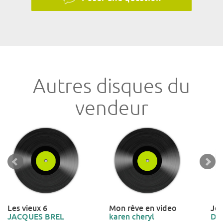
Autres disques du
vendeur
Les vieux 6
Mon rêve en video
Je 
JACQUES BREL
karen cheryl
DA