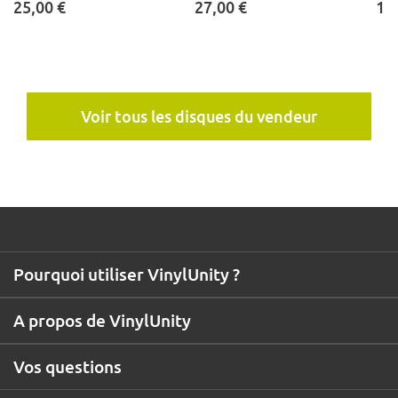
25,00 €
27,00 €
10
Voir tous les disques du vendeur
Pourquoi utiliser VinylUnity ?
A propos de VinylUnity
Vos questions