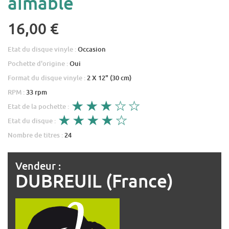
aimable
16,00 €
Etat du disque vinyle :
Occasion
Pochette d'origine :
Oui
Format du disque vinyle :
2 X 12" (30 cm)
RPM :
33 rpm
Etat de la pochette :
Etat du disque :
Nombre de titres :
24
Vendeur :
DUBREUIL (France)