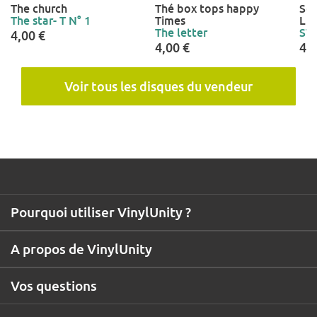
The church
Thé box tops happy
Son
The star- T N° 1
Times
Lif
The letter
ST
4,00 €
4,00 €
4,0
Voir tous les disques du vendeur
Pourquoi utiliser VinylUnity ?
A propos de VinylUnity
Vos questions