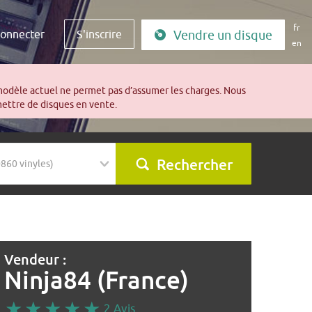
fr
connecter
S'inscrire
Vendre un disque
en
modèle actuel ne permet pas d’assumer les charges. Nous
mettre de disques en vente.
Rechercher
Vendeur :
Ninja84 (France)
2 Avis