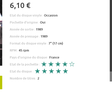
6,10 €
Etat du disque vinyle :
Occasion
Pochette d'origine :
Oui
Année de sortie :
1989
Année de pressage :
1989
Format du disque vinyle :
7" (17 cm)
RPM :
45 rpm
Pays d'origine du disque :
France
Etat de la pochette :
Etat du disque :
Nombre de titres :
2