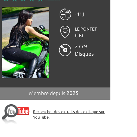
- 11 j
LE PONTET
(FR)
2779
Disques
Membre depuis
2025
Rechercher des extraits de ce disque sur
YouTube.