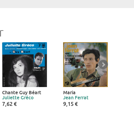
r
Chante Guy Béart
Maria
Si t
Juliette Gréco
Jean Ferrat
étoi
Yola
7,62 €
9,15 €
12,