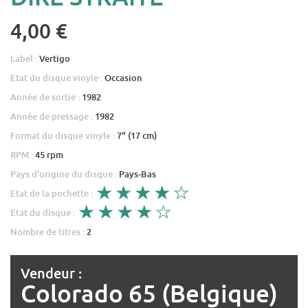
4,00 €
Label :
Vertigo
Etat du disque vinyle :
Occasion
Année de sortie :
1982
Année de pressage :
1982
Format du disque vinyle :
7" (17 cm)
RPM :
45 rpm
Pays d'origine du disque :
Pays-Bas
Etat de la pochette :
Etat du disque :
Nombre de titres :
2
Vendeur :
Colorado 65 (Belgique)