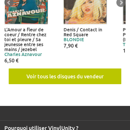
L'Amour a fleur de
Denis / Contact in
Pun
coeur / Rentre chez
Red Square
Pu
toi et pleure / Sa
BLONDIE
(In
jeunesse entre ses
TE
7,90 €
mains / jezebel
15
Charles Aznavour
6,50 €
Voir tous les disques du vendeur
Pourquoi utiliser VinylUnity ?