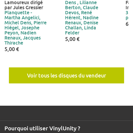
Lamoureux dirigé
Dens , Lilianne
Fac
par Jules Gressier
Berton, Claude
Ins
Planquette -
Devos, René
328
Martha Angelici,
Hérent, Nadine
par
Michel Dens, Pierre
Renaux, Denise
6,0
Hiégel, Josephe
Challan, Linda
Peyon, Nadien
Felder
Renaux, Jacques
5,00 €
Thirache
5,00 €
Voir tous les disques du vendeur
Pourquoi utiliser VinylUnity ?