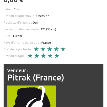
Label :
CBS
Etat du disque vinyle :
Occasion
Pochette d'origine :
Oui
Format du disque vinyle :
12" (30 cm)
RPM :
33 rpm
Pays d'origine du disque :
France
Etat de la pochette :
Etat du disque :
Vendeur :
Pitrak (France)