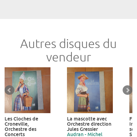
Autres disques du
vendeur
Les Cloches de
La mascotte avec
Fes
Croneville,
Orchestre direction
Int
Orchestre des
Jules Gressier
son
Concerts
Audran - Michel
Sté