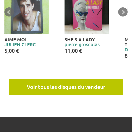
AIME MOI
SHE'S A LADY
ME
JULIEN CLERC
pierre groscolas
TE
DA
5,00 €
11,00 €
8,0
Voir tous les disques du vendeur