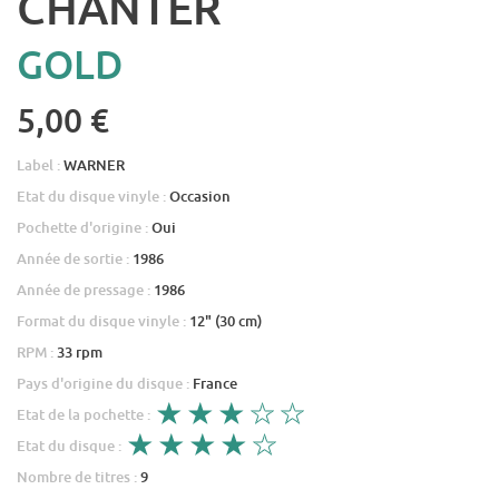
CHANTER
GOLD
5,00 €
Label :
WARNER
Etat du disque vinyle :
Occasion
Pochette d'origine :
Oui
Année de sortie :
1986
Année de pressage :
1986
Format du disque vinyle :
12" (30 cm)
RPM :
33 rpm
Pays d'origine du disque :
France
Etat de la pochette :
Etat du disque :
Nombre de titres :
9