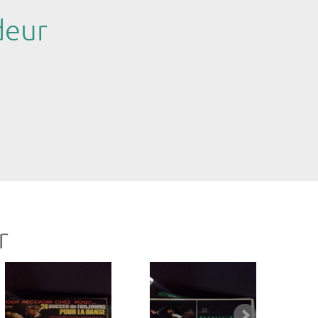
deur
r