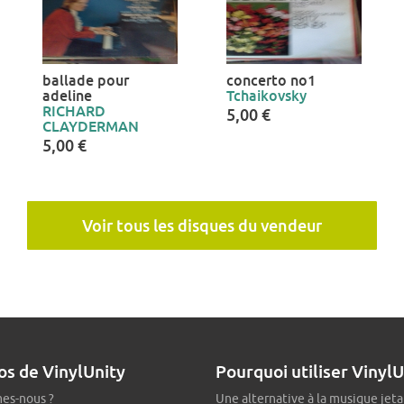
ballade pour
concerto no1
adeline
Tchaikovsky
RICHARD
5,00 €
CLAYDERMAN
5,00 €
Voir tous les disques du vendeur
os de VinylUnity
Pourquoi utiliser VinylU
es-nous ?
Une alternative à la musique jeta