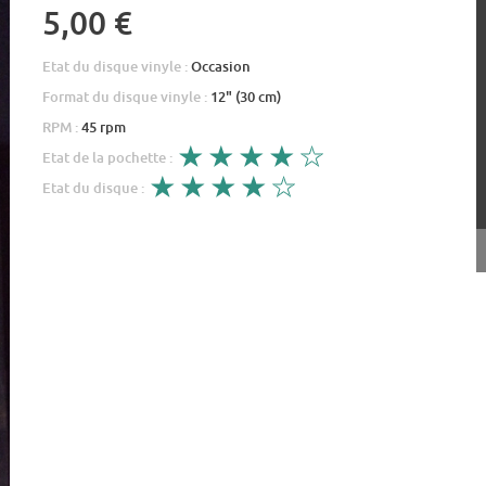
5,00 €
Etat du disque vinyle :
Occasion
Format du disque vinyle :
12" (30 cm)
RPM :
45 rpm
Etat de la pochette :
Etat du disque :