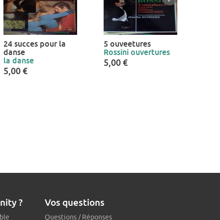
24 succes pour la
5 ouveetures
les
danse
Rossini ouvertures
vie
la danse
JOE
5,00 €
5,00 €
5,00
nity ?
Vos questions
ble
Questions / Réponses