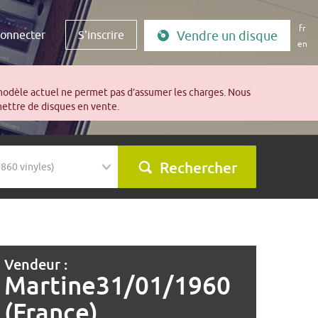
fr
connecter
S'inscrire
Vendre un disque
en
modèle actuel ne permet pas d’assumer les charges. Nous
mettre de disques en vente.
Rechercher
Vendeur :
Martine31/01/1960
(France)