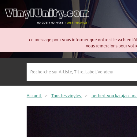
ce message pour vous informer que notre site va bientô
vous remercions pour votre
Accueil
>
Tous les vinyles
>
herbert von karajan - 