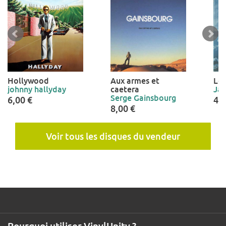
Hollywood
Aux armes et
Les
johnny hallyday
caetera
Jac
Serge Gainsbourg
6,00 €
4,0
8,00 €
Voir tous les disques du vendeur
Pourquoi utiliser VinylUnity ?