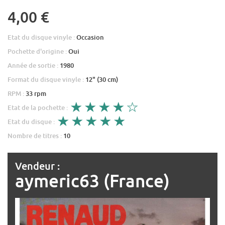
4,00 €
Etat du disque vinyle :
Occasion
Pochette d'origine :
Oui
Année de sortie :
1980
Format du disque vinyle :
12" (30 cm)
RPM :
33 rpm
Etat de la pochette :
Etat du disque :
Nombre de titres :
10
Vendeur :
aymeric63 (France)