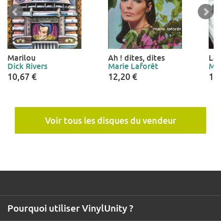
Marilou
Ah ! dites, dites
La 
Dick Rivers
Marie Laforêt
Mar
10,67 €
12,20 €
12
Voir tous les disques du vendeur
Pourquoi utiliser VinylUnity ?