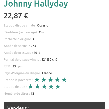
Johnny Hallyday
22,87 €
Etat du disque vinyle :
Occasion
Réédition (repressage) :
Oui
Pochette d'origine :
Oui
Année de sortie :
1973
Année de pressage :
2016
Format du disque vinyle :
12" (30 cm)
RPM :
33 rpm
Pays d'origine du disque :
France
Etat de la pochette :
Etat du disque :
Nombre de titres :
12
Vendeur :