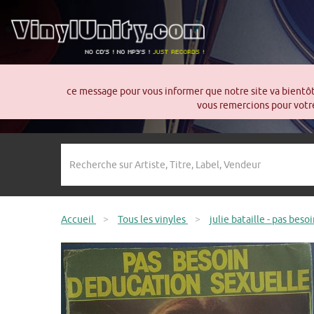
ce message pour vous informer que notre site va bientô
vous remercions pour votre
Accueil
>
Tous les vinyles
>
julie bataille - pas bes