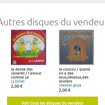
Autres disques du vendeu
la danse des
le coucou / quand
canards / l'amour
on a des
comme ça
sous,dessous,des
j.j.lionel
souliers
chantal goya
2,00 €
2,00 €
Voir tous les disques du vendeur