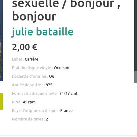
sexuelle / bonjour ,
bonjour
julie bataille
2,00 €
Label :
Carrère
Etat du disque vinyle :
Occasion
Pochette d'origine :
Oui
Année de sortie :
1975
Format du disque vinyle :
7" (17 cm)
RPM :
45 rpm
Pays d'origine du disque :
France
Nombre de titres :
2