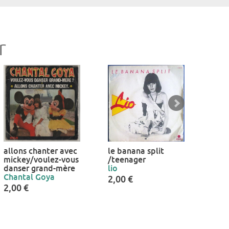
r
allons chanter avec
le banana split
c'es
mickey/voulez-vous
/teenager
soul
danser grand-mère
lio
chan
Chantal Goya
2,00 €
2,00
2,00 €