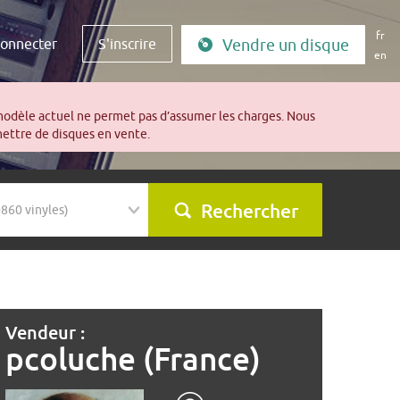
fr
connecter
S'inscrire
Vendre un disque
en
modèle actuel ne permet pas d’assumer les charges. Nous
mettre de disques en vente.
Rechercher
Vendeur :
pcoluche (France)