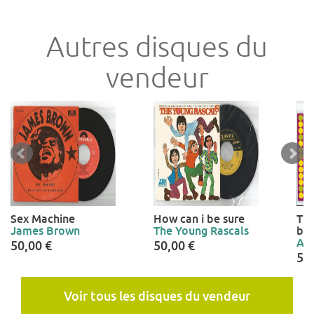
Autres disques du
vendeur
Sex Machine
How can i be sure
The
James Brown
The Young Rascals
bui
Are
50,00 €
50,00 €
50
Voir tous les disques du vendeur