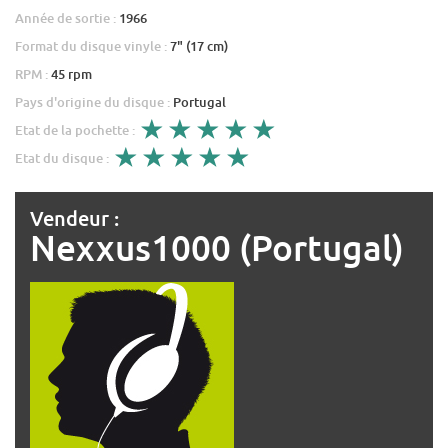
Année de sortie :
1966
Format du disque vinyle :
7" (17 cm)
RPM :
45 rpm
Pays d'origine du disque :
Portugal
Etat de la pochette :
Etat du disque :
Vendeur :
Nexxus1000 (Portugal)