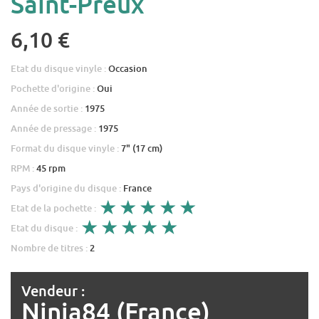
Saint-Preux
6,10 €
Etat du disque vinyle :
Occasion
Pochette d'origine :
Oui
Année de sortie :
1975
Année de pressage :
1975
Format du disque vinyle :
7" (17 cm)
RPM :
45 rpm
Pays d'origine du disque :
France
Etat de la pochette :
Etat du disque :
Nombre de titres :
2
Vendeur :
Ninja84 (France)