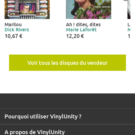
Marilou
Ah ! dites, dites
La 
Dick Rivers
Marie Laforêt
Mar
10,67 €
12,20 €
12
Voir tous les disques du vendeur
Pourquoi utiliser VinylUnity ?
A propos de VinylUnity