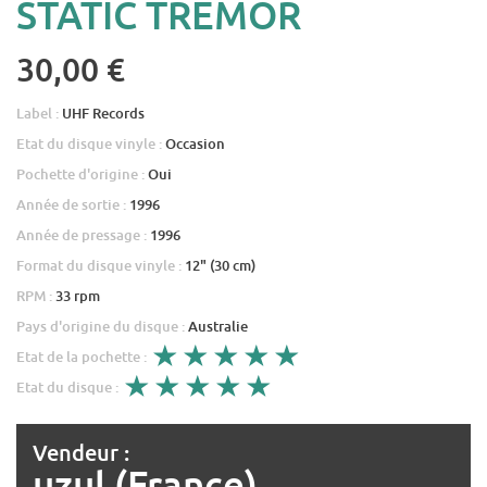
STATIC TREMOR
30,00 €
Label :
UHF Records
Etat du disque vinyle :
Occasion
Pochette d'origine :
Oui
Année de sortie :
1996
Année de pressage :
1996
Format du disque vinyle :
12" (30 cm)
RPM :
33 rpm
Pays d'origine du disque :
Australie
Etat de la pochette :
Etat du disque :
Vendeur :
uzul (France)