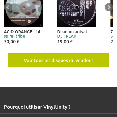
ACID ORANGE - 14
Dead on arrival
7.4
spiral tribe
DJ FREAK
Sku
70,00 €
19,00 €
25
Voir tous les disques du vendeur
Pourquoi utiliser VinylUnity ?