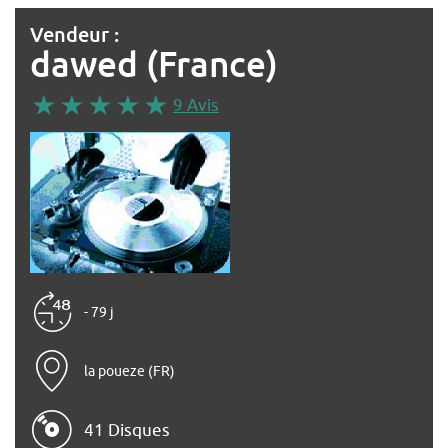
Vendeur :
dawed (France)
9 Avis
- 79 j
la poueze (FR)
41 Disques