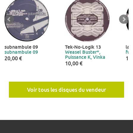
subnambule 09
Tek-No-Logik 13
la
subnambule 09
Weasel Buster*,
fur
Puissance K, Vinka
20,00 €
12
10,00 €
Voir tous les disques du vendeur