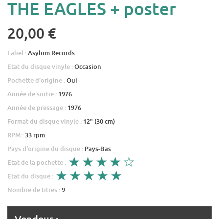
THE EAGLES + poster
20,00 €
Label :
Asylum Records
Etat du disque vinyle :
Occasion
Pochette d'origine :
Oui
Année de sortie :
1976
Année de pressage :
1976
Format du disque vinyle :
12" (30 cm)
RPM :
33 rpm
Pays d'origine du disque :
Pays-Bas
Etat de la pochette :
Etat du disque :
Nombre de titres :
9
Vendeur :