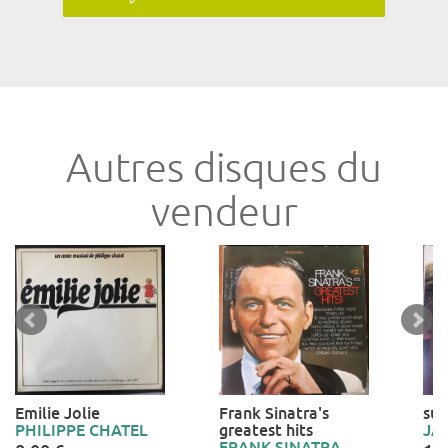
Autres disques du
vendeur
Emilie Jolie
Frank Sinatra's
suc
PHILIPPE CHATEL
greatest hits
JA
FRANK SINATRA