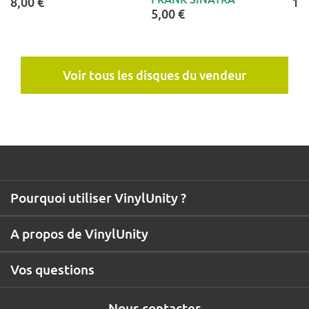
8,00 €
10
5,00 €
Voir tous les disques du vendeur
Pourquoi utiliser VinylUnity ?
A propos de VinylUnity
Vos questions
Nous contacter