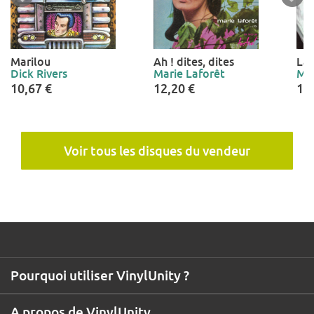
Marilou
Ah ! dites, dites
La 
Dick Rivers
Marie Laforêt
Mar
10,67 €
12,20 €
12
Voir tous les disques du vendeur
Pourquoi utiliser VinylUnity ?
A propos de VinylUnity