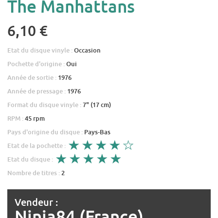
The Manhattans
6,10 €
Etat du disque vinyle :
Occasion
Pochette d'origine :
Oui
Année de sortie :
1976
Année de pressage :
1976
Format du disque vinyle :
7" (17 cm)
RPM :
45 rpm
Pays d'origine du disque :
Pays-Bas
Etat de la pochette :
Etat du disque :
Nombre de titres :
2
Vendeur :
Ninja84 (France)