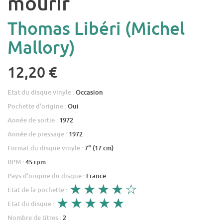
mourir
Thomas Libéri (Michel
Mallory)
12,20 €
Etat du disque vinyle :
Occasion
Pochette d'origine :
Oui
Année de sortie :
1972
Année de pressage :
1972
Format du disque vinyle :
7" (17 cm)
RPM :
45 rpm
Pays d'origine du disque :
France
Etat de la pochette :
Etat du disque :
Nombre de titres :
2