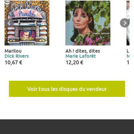
Marilou
Ah ! dites, dites
La 
Dick Rivers
Marie Laforêt
Mar
10,67 €
12,20 €
12
Voir tous les disques du vendeur