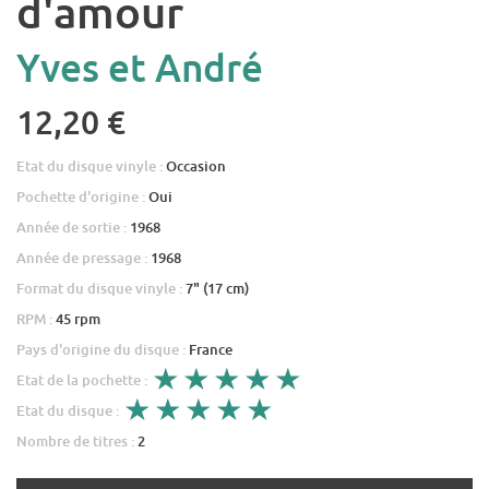
d'amour
Yves et André
12,20 €
Etat du disque vinyle :
Occasion
Pochette d'origine :
Oui
Année de sortie :
1968
Année de pressage :
1968
Format du disque vinyle :
7" (17 cm)
RPM :
45 rpm
Pays d'origine du disque :
France
Etat de la pochette :
Etat du disque :
Nombre de titres :
2