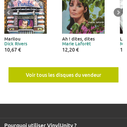
Marilou
Ah ! dites, dites
La 
Dick Rivers
Marie Laforêt
Mar
10,67 €
12,20 €
12
Voir tous les disques du vendeur
Pourquoi utiliser VinylUnity ?