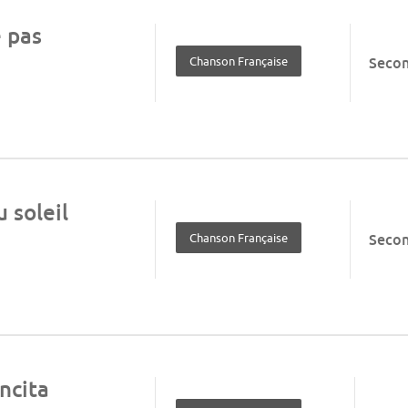
 pas
Chanson Française
Seco
u soleil
Chanson Française
Seco
ncita