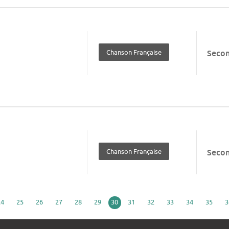
Chanson Française
Seco
Chanson Française
Seco
24
25
26
27
28
29
30
31
32
33
34
35
3