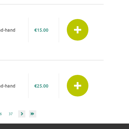
nd-hand
€15.00
nd-hand
€25.00
6
37