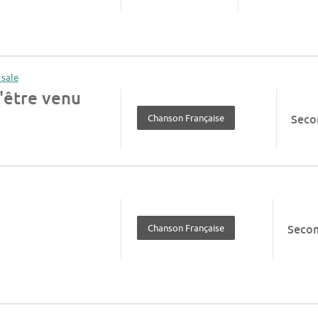
'être venu
Chanson Française
Seco
Chanson Française
Seco