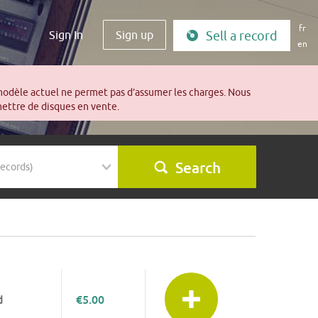
fr
Sign In
Sign up
Sell a record
en
modèle actuel ne permet pas d’assumer les charges. Nous
mettre de disques en vente.
Search
d
€5.00