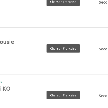
Chanson Française
Seco
ousie
Chanson Française
Seco
i KO
Chanson Française
Seco