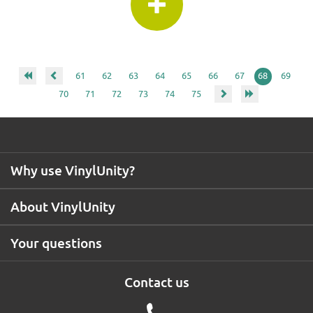
61
62
63
64
65
66
67
68
69
70
71
72
73
74
75
Why use VinylUnity?
About VinylUnity
Your questions
Contact us