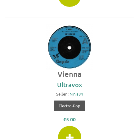
Vienna
Ultravox
Seller :
Ninja84
Electro-Pop
€5.00