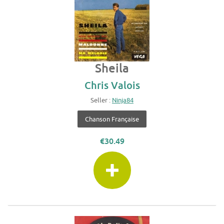
Sheila
Chris Valois
Seller :
Ninja84
Chanson Française
€30.49