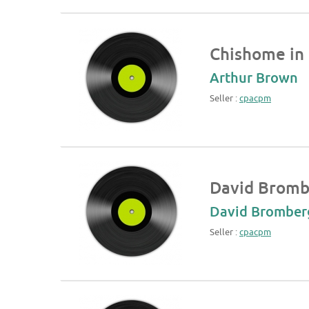
Chishome in
Arthur Brown
Seller :
cpacpm
David Bromb
David Bromber
Seller :
cpacpm