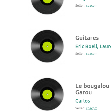
Seller :
cpacpm
Guitares
Eric Boell, Lau
Seller :
cpacpm
Le bougalou
Garou
Carlos
Seller :
cpacpm