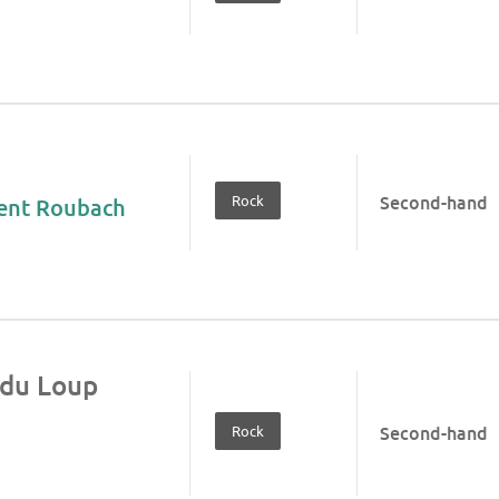
Rock
Second-hand
rent Roubach
 du Loup
Rock
Second-hand