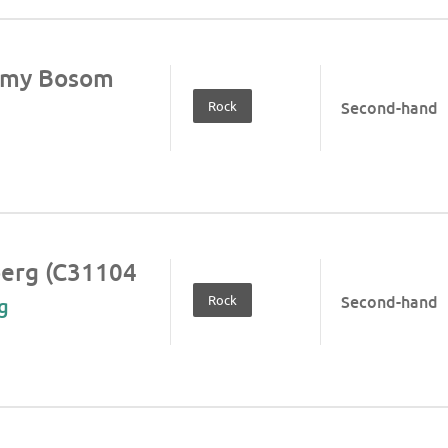
 my Bosom
Rock
Second-hand
erg (C31104
Rock
Second-hand
g