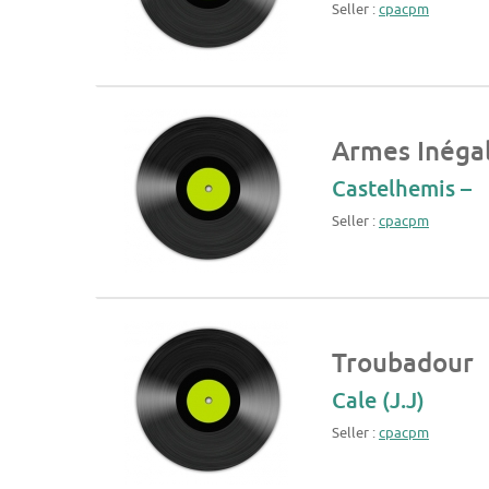
Seller :
cpacpm
Armes Inéga
Castelhemis –
Seller :
cpacpm
Troubadour
Cale (J.J)
Seller :
cpacpm