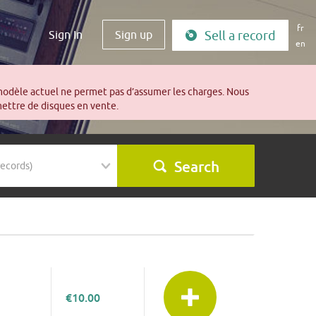
fr
Sign In
Sign up
Sell a record
en
modèle actuel ne permet pas d’assumer les charges. Nous
mettre de disques en vente.
Search
€10.00