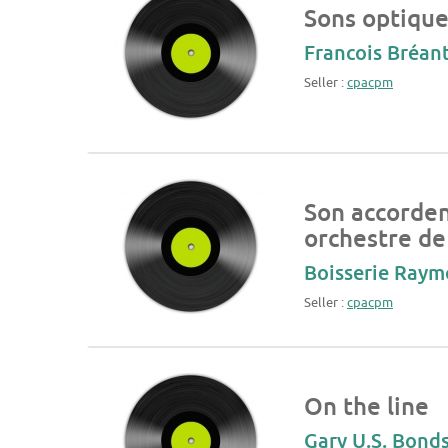
Sons optique
Francois Bréan
Seller :
cpacpm
Son accorden
orchestre de
Boisserie Ray
Seller :
cpacpm
On the line
Gary U.S. Bond