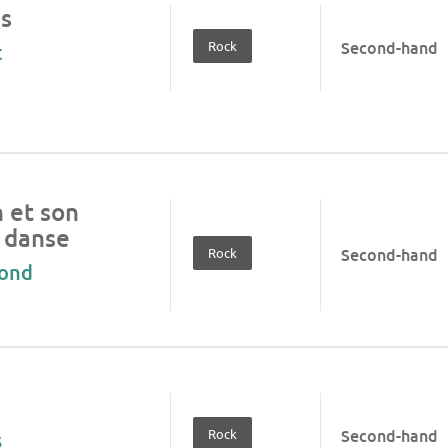
s
Rock
Second-hand
t
 et son
 danse
Rock
Second-hand
mond
Rock
Second-hand
s