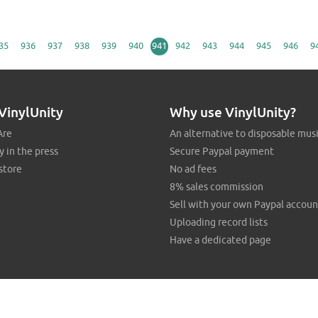
35
936
937
938
939
940
941
942
943
944
945
946
9
VinylUnity
Why use VinylUnity?
Are
An alternative to disposable mus
y in the press
Secure Paypal payment
store
No ad fees
8% sales commission
Sell with your own Paypal accoun
Uploading record lists
Have a dedicated page