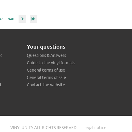
47
948
Your questions
ic
Questions & Answers
Guide to the vinyl formats
General terms of use
General terms of sale
t
Contact the website
VINYLUNITY ALL RIGHTS RESERVED
Legal notice