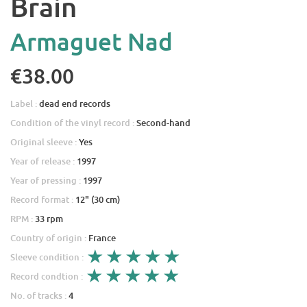
Brain
Armaguet Nad
€38.00
Label :
dead end records
Condition of the vinyl record :
Second-hand
Original sleeve :
Yes
Year of release :
1997
Year of pressing :
1997
Record format :
12" (30 cm)
RPM :
33 rpm
Country of origin :
France
Sleeve condition :
Record condtion :
No. of tracks :
4