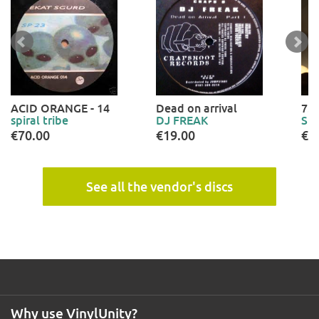
ACID ORANGE - 14
Dead on arrival
7.4
spiral tribe
DJ FREAK
Sku
€70.00
€19.00
€2
See all the vendor's discs
Why use VinylUnity?