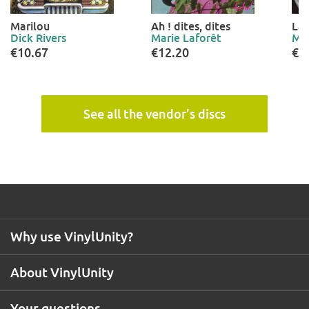
Marilou
Ah ! dites, dites
La 
Dick Rivers
Marie Laforêt
Mar
€10.67
€12.20
€1
See all the vendor's discs
Why use VinylUnity?
About VinylUnity
Your questions