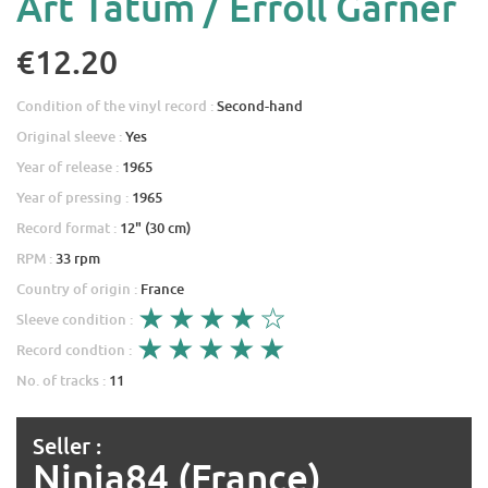
Art Tatum / Erroll Garner
€12.20
Condition of the vinyl record :
Second-hand
Original sleeve :
Yes
Year of release :
1965
Year of pressing :
1965
Record format :
12" (30 cm)
RPM :
33 rpm
Country of origin :
France
Sleeve condition :
Record condtion :
No. of tracks :
11
Seller :
Ninja84 (France)