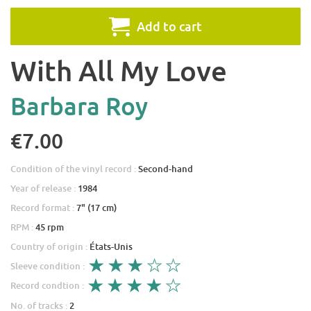
Add to cart
With All My Love
Barbara Roy
€7.00
Condition of the vinyl record :
Second-hand
Year of release :
1984
Record format :
7" (17 cm)
RPM :
45 rpm
Country of origin :
États-Unis
Sleeve condition :
Record condtion :
No. of tracks :
2