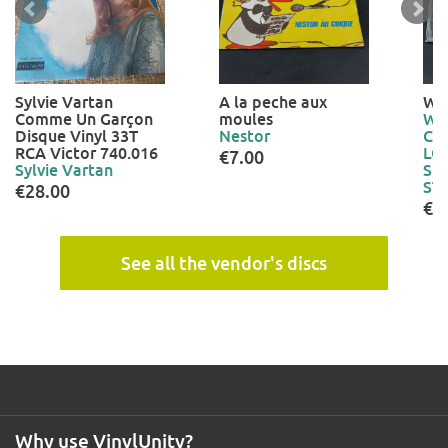
Sylvie Vartan
A la peche aux
Win
Comme Un Garçon
moules
Win
Disque Vinyl 33T
Nestor
Cl.
RCA Victor 740.016
LO
€7.00
Sylvie Vartan
SC
ST
€28.00
€7
See all the vendor's discs
Why use VinylUnity?