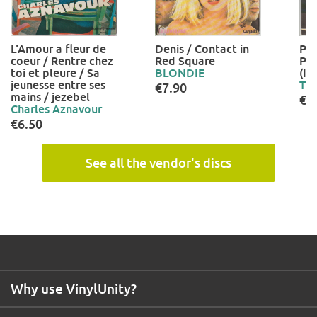
L'Amour a fleur de
Denis / Contact in
Pun
coeur / Rentre chez
Red Square
Pu
toi et pleure / Sa
BLONDIE
(In
jeunesse entre ses
TE
€7.90
mains / jezebel
€1
Charles Aznavour
€6.50
See all the vendor's discs
Why use VinylUnity?