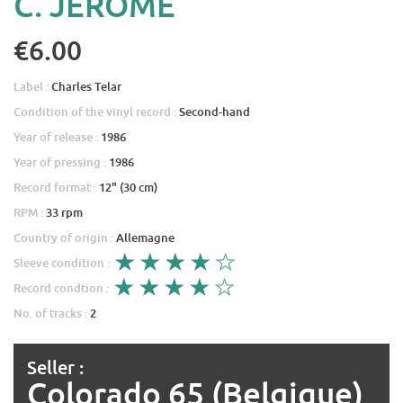
C. JEROME
€6.00
Label :
Charles Telar
Condition of the vinyl record :
Second-hand
Year of release :
1986
Year of pressing :
1986
Record format :
12" (30 cm)
RPM :
33 rpm
Country of origin :
Allemagne
Sleeve condition :
Record condtion :
No. of tracks :
2
Seller :
Colorado 65 (Belgique)