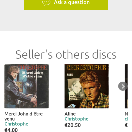
Ask a question
Seller's others discs
Merci John d'être
Aline
Ne 
venu
Christophe
chr
Christophe
€20.50
€2
€4.00