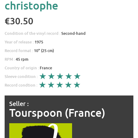
christophe
€30.50
Condition of the vinyl record :
Second-hand
Year of release :
1975
Record format :
10" (25 cm)
RPM :
45 rpm
Country of origin :
France
Sleeve condition :
Record condtion :
Seller :
Tourspoon (France)