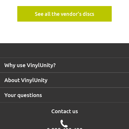
See all the vendor's discs
Why use VinylUnity?
About VinylUnity
Your questions
Contact us