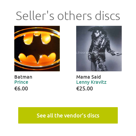
Seller's others discs
Batman
Mama Said
Prince
Lenny Kravitz
€6.00
€25.00
See all the vendor's discs