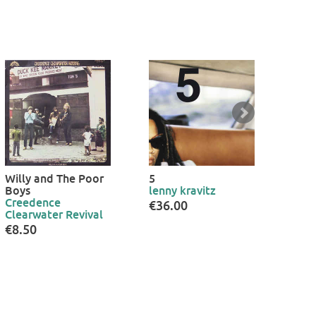
Willy and The Poor
5
Gra
Boys
lenny kravitz
Jeff
Creedence
€36.00
€10
Clearwater Revival
€8.50