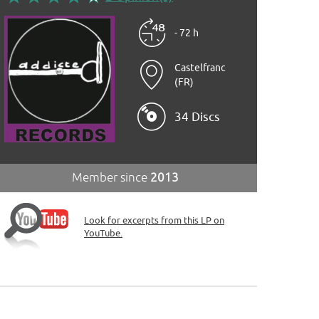
- 72 h
Castelfranc
(FR)
34 Discs
Member since
2013
Look for excerpts from this LP on
YouTube.