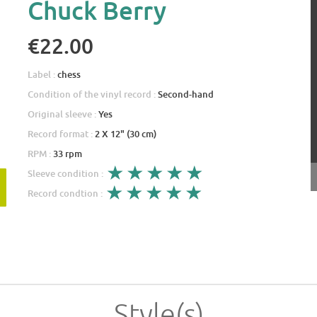
Chuck Berry
€22.00
Label :
chess
Condition of the vinyl record :
Second-hand
Original sleeve :
Yes
Record format :
2 X 12" (30 cm)
RPM :
33 rpm
Sleeve condition :
Record condtion :
Style(s)