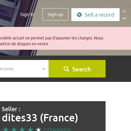
fr
Sign In
Sign up
Sell a record
en
modèle actuel ne permet pas d’assumer les charges. Nous
mettre de disques en vente.
Search
Seller :
dites33 (France)
2 Opinion(s)