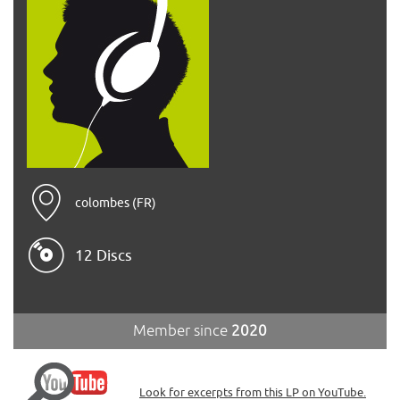
colombes (FR)
12 Discs
Member since
2020
Look for excerpts from this LP on YouTube.