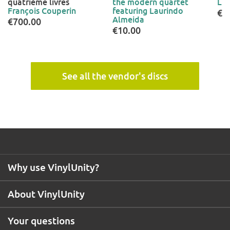
quatrième livres
the modern quartet
Li
François Couperin
featuring Laurindo
€1
Almeida
€700.00
€10.00
See all the vendor's discs
Why use VinylUnity?
About VinylUnity
Your questions