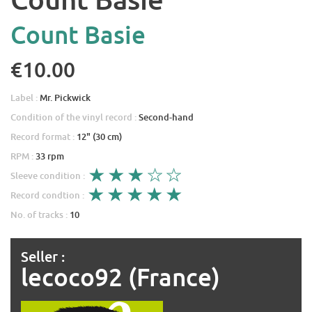
Count Basie
€10.00
Label :
Mr. Pickwick
Condition of the vinyl record :
Second-hand
Record format :
12" (30 cm)
RPM :
33 rpm
Sleeve condition :
Record condtion :
No. of tracks :
10
Seller :
lecoco92 (France)