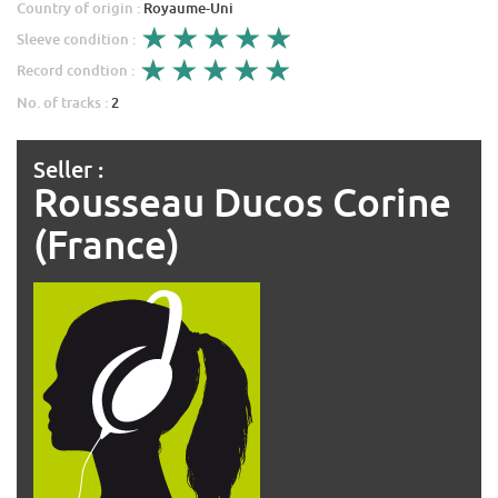
Country of origin :
Royaume-Uni
Sleeve condition :
Record condtion :
No. of tracks :
2
Seller :
Rousseau Ducos Corine
(France)