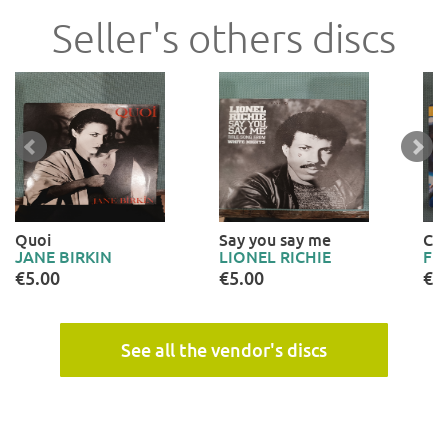
Seller's others discs
Quoi
Say you say me
Ca
JANE BIRKIN
LIONEL RICHIE
FR
€5.00
€5.00
€5
See all the vendor's discs