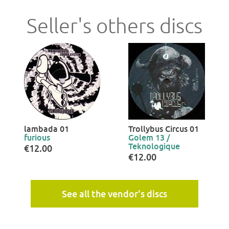
Seller's others discs
lambada 01
Trollybus Circus 01
furious
Golem 13 /
Teknologique
€12.00
€12.00
See all the vendor's discs