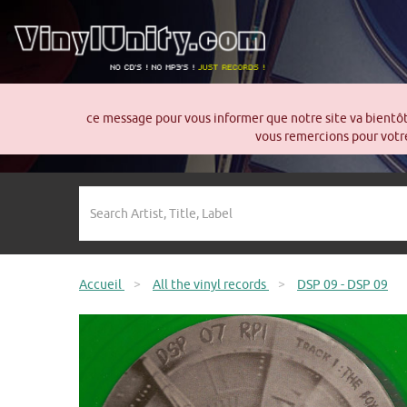
ce message pour vous informer que notre site va bientô
vous remercions pour votre
Accueil
>
All the vinyl records
>
DSP 09 - DSP 09