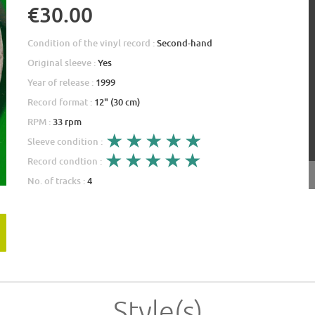
€30.00
Condition of the vinyl record :
Second-hand
Original sleeve :
Yes
Year of release :
1999
Record format :
12" (30 cm)
RPM :
33 rpm
Sleeve condition :
Record condtion :
No. of tracks :
4
Style(s)