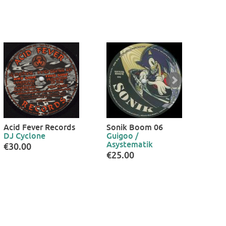
Acid Fever Records
Sonik Boom 06
SUL
DJ Cyclone
Guigoo /
Foxt
Asystematik
Obi
€30.00
Psya
€25.00
€25