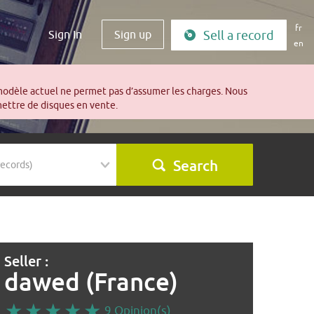
fr
Sign In
Sign up
Sell a record
en
modèle actuel ne permet pas d’assumer les charges. Nous
mettre de disques en vente.
Search
Seller :
dawed (France)
9 Opinion(s)