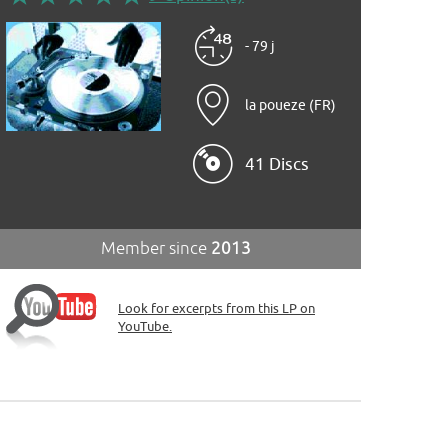
- 79 j
la poueze (FR)
41 Discs
Member since
2013
Look for excerpts from this LP on
YouTube.